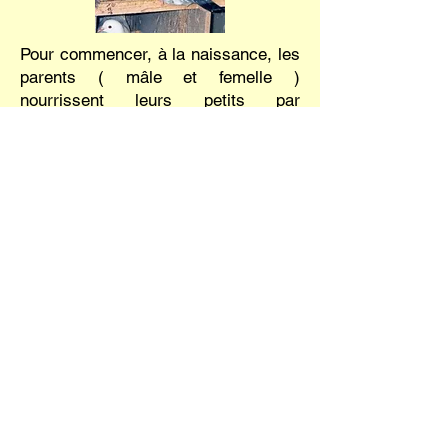
Pour commencer, à la naissance, les
parents ( mâle et femelle )
nourrissent leurs petits par
régurgitation avec le " lait de jabot "
qu'ils produisent. Ce lait est très
difficile à fabriquer, c'est ce qui
justifie le fait que l'on doive élever les
parents pour qu'ils s'occupent de
leurs petits, et c'est également ce qui
rend l'élevage de pigeon si
particulier. On ne peut enlever les
petits et les nourrir à part comme on
le fait pour les poussins(poulets). Le
pigeonneau est nidicole!
Progressivement, les grains sont
additionnés au lait de jabot, afin que
les petits gagnent leur autonomie.
La croissance des pigeonneaux est