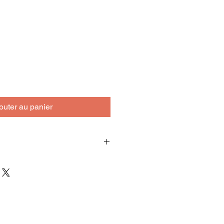
outer au panier
produit se conserve à température
roit propre, sec et de préfence à
Après ouverture, il se conserve 4 à
ur.
ennent ni conservateur, ni