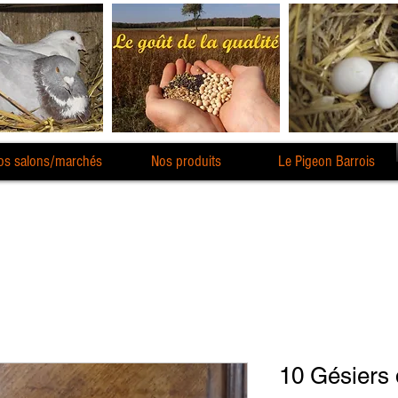
os salons/marchés
Nos produits
Le Pigeon Barrois
10 Gésiers 